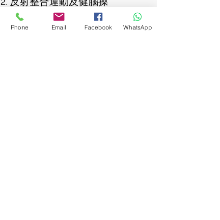
反射整合運動及健腦操
上肢及小肌肉活動
Phone
Email
Facebook
WhatsApp
視覺空間感知及書寫活動
導師：職業治療師
時間：逢星期六 下午
對象：K3 - P2
小組人數: 4人
備註：
請家長跟進每次小組後的家居訓練內容
以加強訓練效果
完成八節課堂後，每位學童會獲發一份
進度總結簡報供家長參考