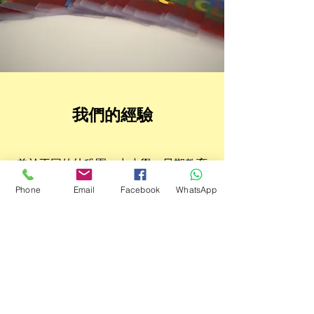
我們的
經驗
曾​於不同的幼稚園、中小學、
早期教育
及訓練中心
、特殊幼兒中心及
到校學前
Phone
Email
Facebook
WhatsApp
康復隊提供服務，亦有為寄養服務學童
及家長提供服務及培訓
曾於不同機構提供講座
(如：香港家庭福
利會、嶺南大學持續進修學院、社會福
利署容鳳書紀念中心社會服務部(基督教
聯合醫院分處等)